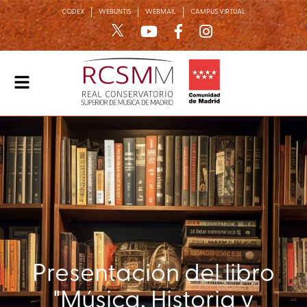
CODEX
WEBUNTIS
WEBMAIL
CAMPUS VIRTUAL
Alternar
navegación
Presentación del libro
"Música, Historia y