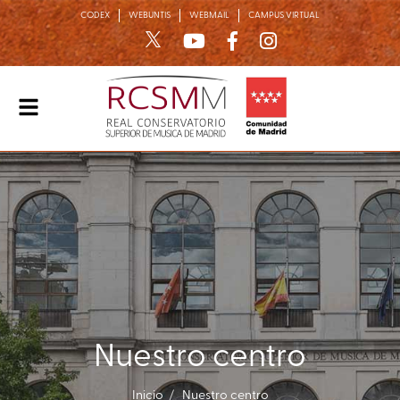
CODEX
WEBUNTIS
WEBMAIL
CAMPUS VIRTUAL
Alternar
navegación
Nuestro centro
Inicio
Nuestro centro