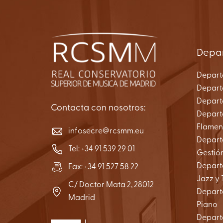
Depa
Depart
Depart
Depart
Contacta con nosotros:
Depart
Flame
infosecre@rcsmm.eu
Depart
Tel:
+34 91 539 29 01
Gestió
Depart
Fax: +34 91 527 58 22
Jazz y 
C/ Doctor Mata 2, 28012
Depart
Madrid
Piano
Depart