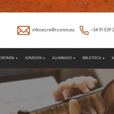
infosecre@rcsmm.eu
+34 91 539 
CRETARÍA
ADMISIÓN
ALUMNADO
BIBLIOTECA