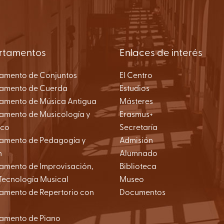
rtamentos
Enlaces de interés
amento de Conjuntos
El Centro
amento de Cuerda
Estudios
amento de Música Antigua
Másteres
amento de Musicología y
Erasmus+
nco
Secretaría
amento de Pedagogía y
Admisión
n
Alumnado
amento de Improvisación,
Biblioteca
Tecnología Musical
Museo
amento de Repertorio con
Documentos
amento de Piano