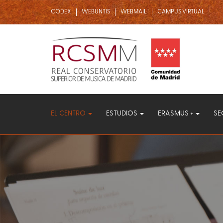
CODEX
WEBUNTIS
WEBMAIL
CAMPUS VIRTUAL
Menú
principal
EL CENTRO
ESTUDIOS
ERASMUS +
SE