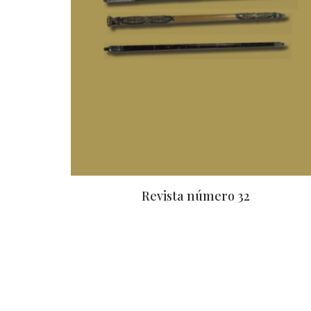
Revista número 32
R