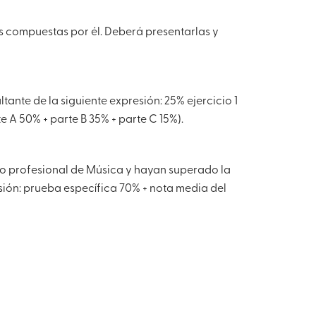
s compuestas por él. Deberá presentarlas y
ltante de la siguiente expresión: 25% ejercicio 1
te A 50% + parte B 35% + parte C 15%).
tulo profesional de Música y hayan superado la
sión: prueba específica 70% + nota media del
Nº30 RCSMM
Revista Nº 2