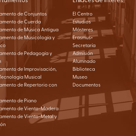
rtamentos
Enlaces de interés
amento de Conjuntos
El Centro
amento de Cuerda
Estudios
amento de Música Antigua
Másteres
amento de Musicología y
Erasmus+
nco
Secretaría
amento de Pedagogía y
Admisión
n
Alumnado
amento de Improvisación,
Biblioteca
Tecnología Musical
Museo
amento de Repertorio con
Documentos
amento de Piano
amento de Viento-Madera
amento de Viento-Metal y
ión