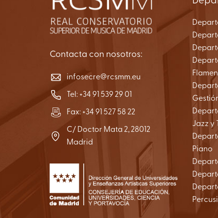
Depa
Depart
Depart
Depart
Contacta con nosotros:
Depart
Flame
infosecre@rcsmm.eu
Depart
Tel:
+34 91 539 29 01
Gestió
Depart
Fax: +34 91 527 58 22
Jazz y 
C/ Doctor Mata 2, 28012
Depart
Madrid
Piano
Depart
Depart
Depart
Percus