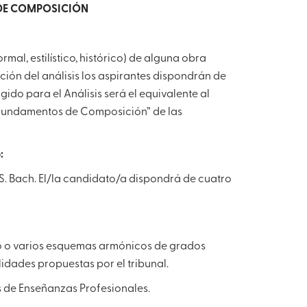
 DE COMPOSICIÓN
rmal, estilístico, histórico) de alguna obra
ación del análisis los aspirantes dispondrán de
gido para el Análisis será el equivalente al
o “Fundamentos de Composición” de las
:
. S. Bach. El/la candidato/a dispondrá de cuatro
 uno o varios esquemas armónicos de grados
lidades propuestas por el tribunal.
sos de Enseñanzas Profesionales.