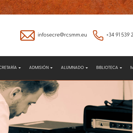
infosecre@rcsmm.eu
+34 91 539 
CRETARÍA
ADMISIÓN
ALUMNADO
BIBLIOTECA